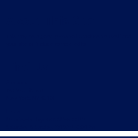
About This Site
This may be a good place to introduce yourself and
your site or include some credits.
Find Us
Address
123 Main Street
New York, NY 10001
Hours
Monday–Friday: 9:00AM–5:00PM
Saturday & Sunday: 11:00AM–3:00PM