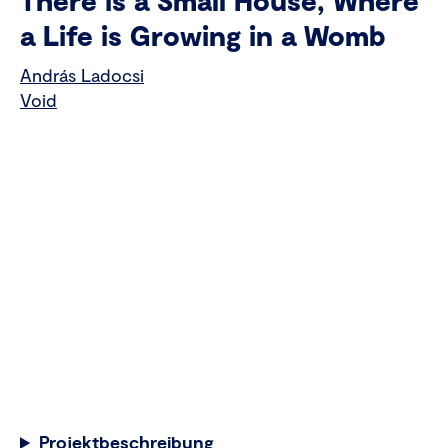
There is a Small House, Where
a Life is Growing in a Womb
András Ladocsi
Void
Projektbeschreibung